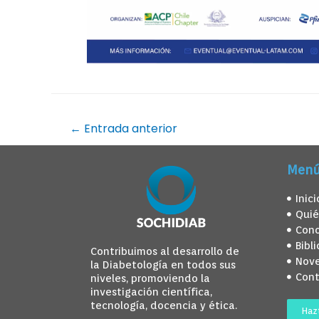
←
Entrada anterior
Men
Inici
Qui
Con
Bibl
Contribuimos al desarrollo de
Nov
la Diabetología en todos sus
Con
niveles, promoviendo la
investigación científica,
tecnología, docencia y ética.
Haz