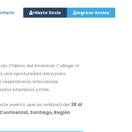
Hazte Socio
Ingreso Socios
ontacto
tulo Chileno del American College of
la, una oportunidad única para
respiratorias, infecciosas,
dados intensivos y más.
 este evento que se realizará del
28 al
rContinental, Santiago, Región