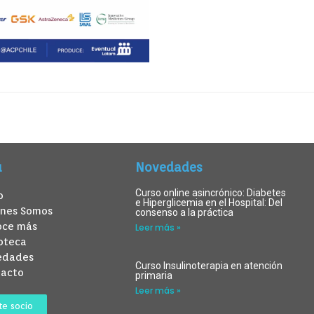
ú
Novedades
Curso online asincrónico: Diabetes
o
e Hiperglicemia en el Hospital: Del
énes Somos
consenso a la práctica
oce más
Leer más »
ioteca
edades
Curso Insulinoterapia en atención
tacto
primaria
Leer más »
te socio