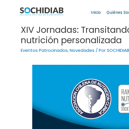
Inicio
Quiénes S
XIV Jornadas: Transitando
nutrición personalizada
Eventos Patrocinados
,
Novedades
/ Por
SOCHIDIA