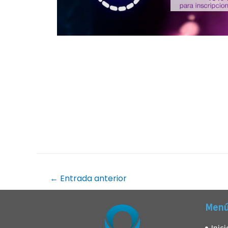
←
Entrada anterior
Men