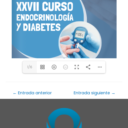
1/6
←
Entrada anterior
Entrada siguiente
→