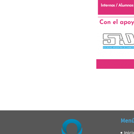
Men
Inici