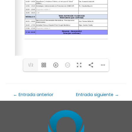
1/2
←
Entrada anterior
Entrada siguiente
→